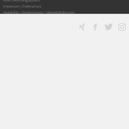
41061 Mönchengladbach
Impressum
|
Datenschutz
Headerfoto: rclassenlayouts /
depositphotos.com