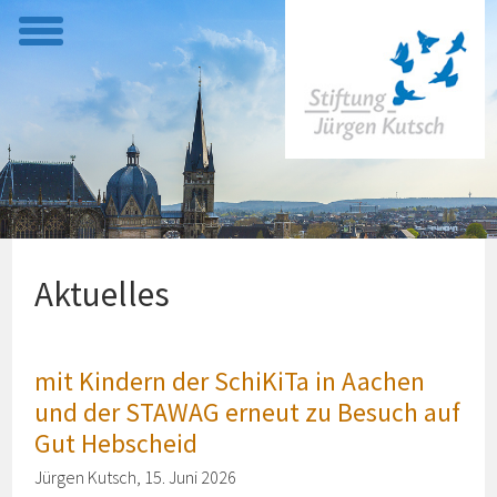
t
o
g
g
l
e
m
e
Aktuelles
n
u
mit Kindern der SchiKiTa in Aachen
und der STAWAG erneut zu Besuch auf
Gut Hebscheid
Jürgen Kutsch, 15. Juni 2026