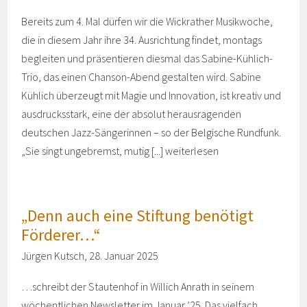
Bereits zum 4. Mal dürfen wir die Wickrather Musikwoche,
die in diesem Jahr ihre 34. Ausrichtung findet, montags
begleiten und präsentieren diesmal das Sabine-Kühlich-
Trio, das einen Chanson-Abend gestalten wird. Sabine
Kühlich überzeugt mit Magie und Innovation, ist kreativ und
ausdrucksstark, eine der absolut herausragenden
deutschen Jazz-Sängerinnen – so der Belgische Rundfunk.
„Sie singt ungebremst, mutig [...]
weiterlesen
„Denn auch eine Stiftung benötigt
Förderer…“
Jürgen Kutsch, 28. Januar 2025
…schreibt der Stautenhof in Willich Anrath in seinem
wöchentlichen Newsletter im Januar ’25. Das vielfach