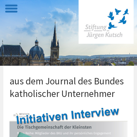
t
o
g
g
l
e
m
e
aus dem Journal des Bundes
n
u
katholischer Unternehmer