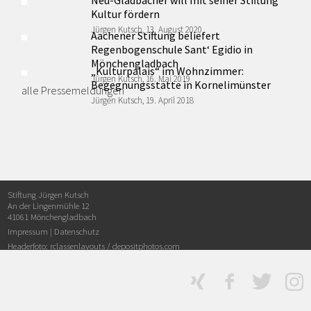
Kultur fördern
Jürgen Kutsch, 13. August 2020
Aachener Stiftung beliefert
Regenbogenschule Sant‘ Egidio in
Mönchengladbach
„Kulturpalais“ im Wohnzimmer:
Jürgen Kutsch, 16. Mai 2019
Begegnungsstätte in Kornelimünster
alle Pressemeldungen
Jürgen Kutsch, 19. April 2018
Stiftung Jürgen Kutsch
An der Lingenmühle 12
41061 Mönchengladbach
Impressum
|
Datenschutz
Headerfoto: rclassenlayouts /
depositphotos.com