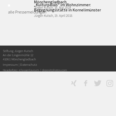
Mönchengladbach
„Kulturpalais“ im Wohnzimmer:
Jürgen Kutsch, 16. Mai 2019
Begegnungsstätte in Kornelimünster
alle Pressemeldungen
Jürgen Kutsch, 19. April 2018
Stiftung Jürgen Kutsch
An der Lingenmühle 12
41061 Mönchengladbach
Impressum
|
Datenschutz
Headerfoto: rclassenlayouts /
depositphotos.com