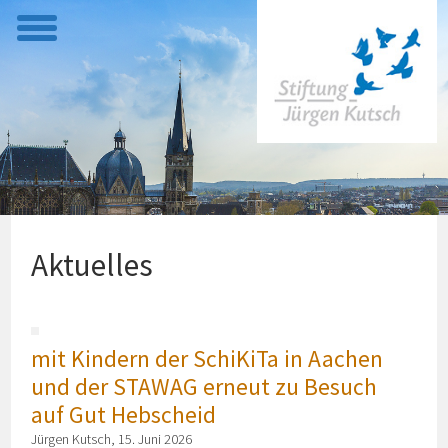
t
o
g
g
l
e
m
e
Aktuelles
n
u
mit Kindern der SchiKiTa in Aachen
und der STAWAG erneut zu Besuch
auf Gut Hebscheid
Jürgen Kutsch, 15. Juni 2026