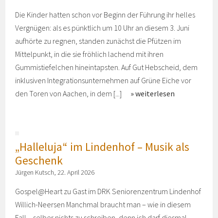
Die Kinder hatten schon vor Beginn der Führung ihr helles
Vergnügen: als es pünktlich um 10 Uhr an diesem 3. Juni
aufhörte zu regnen, standen zunächst die Pfützen im
Mittelpunkt, in die sie fröhlich lachend mit ihren
Gummistiefelchen hineintapsten. Auf Gut Hebscheid, dem
inklusiven Integrationsunternehmen auf Grüne Eiche vor
den Toren von Aachen, in dem [...]
weiterlesen
„Halleluja“ im Lindenhof – Musik als
Geschenk
Jürgen Kutsch, 22. April 2026
Gospel@Heart zu Gast im DRK Seniorenzentrum Lindenhof
Willich-Neersen Manchmal braucht man – wie in diesem
Fall – selber nichts zu schreiben, denn ich darf diesmal