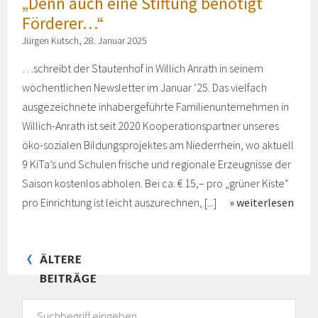
„Denn auch eine Stiftung benötigt
Förderer…“
Jürgen Kutsch, 28. Januar 2025
…schreibt der Stautenhof in Willich Anrath in seinem
wöchentlichen Newsletter im Januar ’25. Das vielfach
ausgezeichnete inhabergeführte Familienunternehmen in
Willich-Anrath ist seit 2020 Kooperationspartner unseres
öko-sozialen Bildungsprojektes am Niederrhein, wo aktuell
9 KiTa’s und Schulen frische und regionale Erzeugnisse der
Saison kostenlos abholen. Bei ca. € 15,– pro „grüner Kiste“
pro Einrichtung ist leicht auszurechnen, [...]
weiterlesen
ÄLTERE
BEITRÄGE