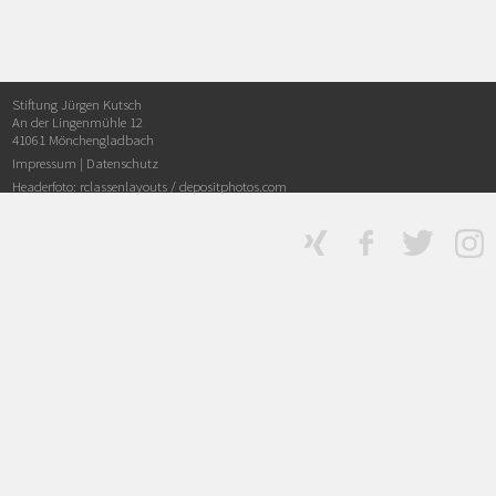
Stiftung Jürgen Kutsch
An der Lingenmühle 12
41061 Mönchengladbach
Impressum
|
Datenschutz
Headerfoto: rclassenlayouts /
depositphotos.com