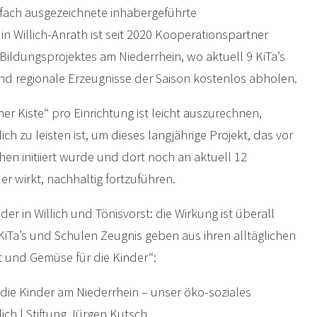
elfach ausgezeichnete inhabergeführte
n Willich-Anrath ist seit 2020 Kooperationspartner
Bildungsprojektes am Niederrhein, wo aktuell 9 KiTa’s
nd regionale Erzeugnisse der Saison kostenlos abholen.
üner Kiste“ pro Einrichtung ist leicht auszurechnen,
ch zu leisten ist, um dieses langjährige Projekt, das vor
hen initiiert wurde und dort noch an aktuell 12
er wirkt, nachhaltig fortzuführen.
r in Willich und Tönisvorst: die Wirkung ist überall
 KiTa’s und Schulen Zeugnis geben aus ihren alltäglichen
 und Gemüse für die Kinder“:
ie Kinder am Niederrhein – unser öko-soziales
lich | Stiftung Jürgen Kutsch