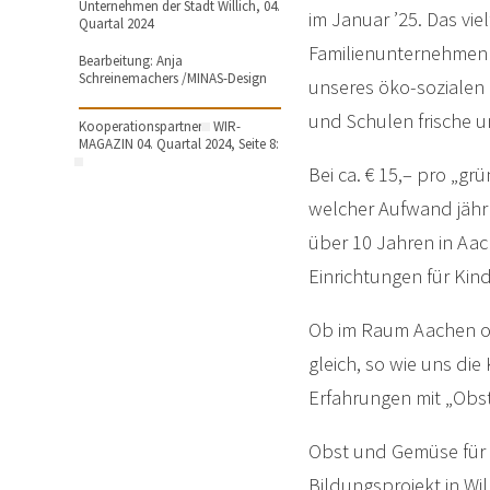
Unternehmen der Stadt Willich, 04.
im Januar ’25. Das vi
Quartal 2024
Familienunternehmen i
Bearbeitung: Anja
Schreinemachers /MINAS-Design
unseres öko-sozialen 
und Schulen frische u
Kooperationspartner
WIR-
MAGAZIN 04. Quartal 2024, Seite 8:
Bei ca. € 15,– pro „gr
welcher Aufwand jährli
über 10 Jahren in Aac
Einrichtungen für Kind
Ob im Raum Aachen ode
gleich, so wie uns die
Erfahrungen mit „Obst
Obst und Gemüse für d
Bildungsprojekt in Wil