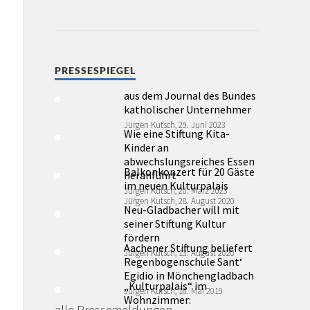
PRESSESPIEGEL
aus dem Journal des Bundes
katholischer Unternehmer
Jürgen Kutsch, 29. Juni 2023
Wie eine Stiftung Kita-
Kinder an
abwechslungsreiches Essen
Balkonkonzert für 20 Gäste
heranführt
im neuen Kulturpalais
Jürgen Kutsch, 20. März 2023
Jürgen Kutsch, 28. August 2020
Neu-Gladbacher will mit
seiner Stiftung Kultur
fördern
Aachener Stiftung beliefert
Jürgen Kutsch, 13. August 2020
Regenbogenschule Sant‘
Egidio in Mönchengladbach
„Kulturpalais“ im
Jürgen Kutsch, 16. Mai 2019
Wohnzimmer:
alle Pressemeldungen