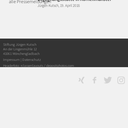
alle Pressemeldungen
Jürgen Kutsch, 19. April 2018
Stiftung Jürgen Kutsch
An der Lingenmühle 12
41061 Mönchengladbach
Impressum
|
Datenschutz
Headerfoto: rclassenlayouts /
depositphotos.com