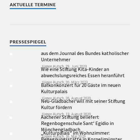
AKTUELLE TERMINE
PRESSESPIEGEL
aus dem Journal des Bundes katholischer
Unternehmer
Jürgen Kutsch, 29. Juni 2023
Wie eine Stiftung Kita-Kinder an
abwechslungsreiches Essen heranführt
Jürgen Kutsch, 20. März 2023
Balkonkonzert für 20 Gäste im neuen
Kulturpalais
Jürgen Kutsch, 28. August 2020
Neu-Gladbacher will mit seiner Stiftung
Kultur fördern
Jürgen Kutsch, 13. August 2020
Aachener Stiftung beliefert
Regenbogenschule Sant‘ Egidio in
Mönchengladbach
„Kulturpalais“ im Wohnzimmer:
Jürgen Kutsch, 16. Mai 2019
Begegnungsstätte in Kornelimünster