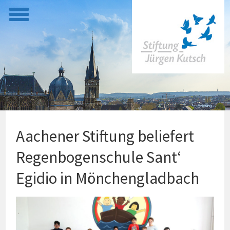
t
o
g
g
l
e
m
e
Aachener Stiftung beliefert
n
u
Regenbogenschule Sant‘
Egidio in Mönchengladbach