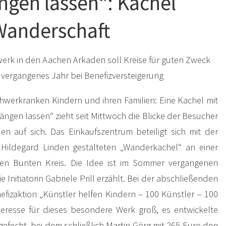
ngen lassen“: Kachel
Wanderschaft
erk in den Aachen Arkaden soll Kreise für guten Zweck
 vergangenes Jahr bei Benefizversteigerung
chwerkranken Kindern und ihren Familien: Eine Kachel mit
hängen lassen“ zieht seit Mittwoch die Blicke der Besucher
n auf sich. Das Einkaufszentrum beteiligt sich mit der
 Hildegard Linden gestalteten „Wanderkachel“ an einer
en Bunten Kreis. Die Idee ist im Sommer vergangenen
 Initiatorin Gabriele Prill erzählt. Bei der abschließenden
efizaktion „Künstler helfen Kindern – 100 Künstler – 100
eresse für dieses besondere Werk groß, es entwickelte
rgefecht, bei dem schließlich Martin Görg mit 265 Euro den