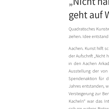
„Nicht hä
geht auf 
Quadratisches Kunstw
ziehen. Idee entstand
Aachen. Kunst hilft s
der Aufschrift „Nicht 
in den Aachen Arkade
Ausstellung der von
Spendenaktion für d
Jahres entstanden, wie
Versteigerung zur Ben
Kacheln“ war das Int
sich ein wahres Biete