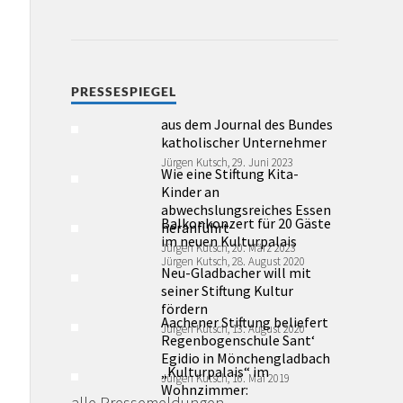
PRESSESPIEGEL
aus dem Journal des Bundes
katholischer Unternehmer
Jürgen Kutsch, 29. Juni 2023
Wie eine Stiftung Kita-
Kinder an
abwechslungsreiches Essen
Balkonkonzert für 20 Gäste
heranführt
im neuen Kulturpalais
Jürgen Kutsch, 20. März 2023
Jürgen Kutsch, 28. August 2020
Neu-Gladbacher will mit
seiner Stiftung Kultur
fördern
Aachener Stiftung beliefert
Jürgen Kutsch, 13. August 2020
Regenbogenschule Sant‘
Egidio in Mönchengladbach
„Kulturpalais“ im
Jürgen Kutsch, 16. Mai 2019
Wohnzimmer:
alle Pressemeldungen