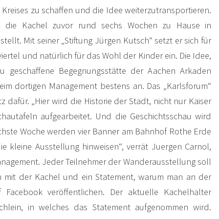
 Kreises zu schaffen und die Idee weiterzutransportieren.
e die Kachel zuvor rund sechs Wochen zu Hause in
ellt. Mit seiner „Stiftung Jürgen Kutsch“ setzt er sich für
viertel und natürlich für das Wohl der Kinder ein. Die Idee,
eu geschaffene Begegnungsstätte der Aachen Arkaden
beim dortigen Management bestens an. Das „Karlsforum“
z dafür. „Hier wird die Historie der Stadt, nicht nur Kaiser
hautafeln aufgearbeitet. Und die Geschichtsschau wird
ächste Woche werden vier Banner am Bahnhof Rothe Erde
ie kleine Ausstellung hinweisen“, verrät Juergen Carnol,
anagement. Jeder Teilnehmer der Wanderausstellung soll
ch mit der Kachel und ein Statement, warum man an der
f Facebook veröffentlichen. Der aktuelle Kachelhalter
chlein, in welches das Statement aufgenommen wird.