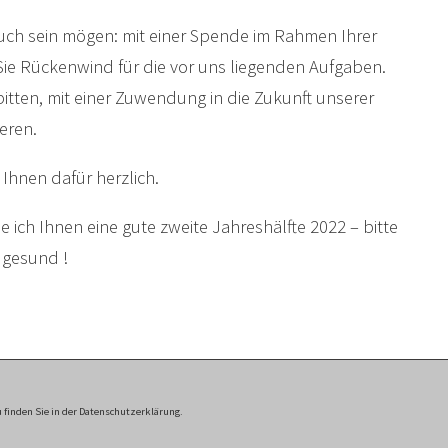
auch sein mögen: mit einer Spende im Rahmen Ihrer
ie Rückenwind für die vor uns liegenden Aufgaben.
bitten, mit einer Zuwendung in die Zukunft unserer
ieren.
h Ihnen dafür herzlich.
ich Ihnen eine gute zweite Jahreshälfte 2022 – bitte
d gesund !
outs /
depositphotos.com
 finden Sie in der Datenschutzerklärung.