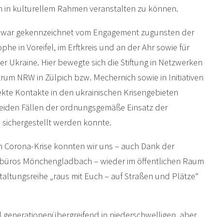
n in kulturellem Rahmen veranstalten zu können.
te war gekennzeichnet vom Engagement zugunsten der
phe in Voreifel, im Erftkreis und an der Ahr sowie für
er Ukraine. Hier bewegte sich die Stiftung in Netzwerken
rum NRW in Zülpich bzw. Mechernich sowie in Initiativen
irekte Kontakte in den ukrainischen Krisengebieten
beiden Fällen der ordnungsgemäße Einsatz der
l sichergestellt werden konnte.
 Corona-Krise konnten wir uns – auch Dank der
büros Mönchengladbach – wieder im öffentlichen Raum
taltungsreihe „raus mit Euch – auf Straßen und Plätze“
 generationenübergreifend in niederschwelligen, aber