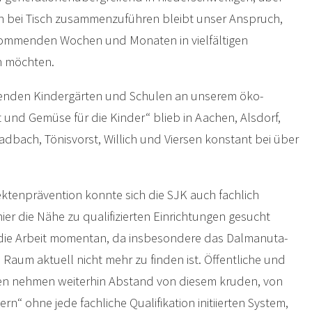
n bei Tisch zusammenzuführen bleibt unser Anspruch,
kommenden Wochen und Monaten in vielfältigen
 möchten.
menden Kindergärten und Schulen an unserem öko-
t und Gemüse für die Kinder“ blieb in Aachen, Alsdorf,
bach, Tönisvorst, Willich und Viersen konstant bei über
ktenprävention konnte sich die SJK auch fachlich
ier die Nähe zu qualifizierten Einrichtungen gesucht
 die Arbeit momentan, da insbesondere das Dalmanuta-
n Raum aktuell nicht mehr zu finden ist. Öffentliche und
ngen nehmen weiterhin Abstand von diesem kruden, von
rn“ ohne jede fachliche Qualifikation initiierten System,