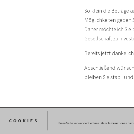
So klein die Beträge 
Möglichkeiten geben S
Daher möchte ich Sie 
Gesellschaft zu invest
Bereits jetzt danke ic
Abschließend wünsche 
bleiben Sie stabil un
Stiftung Jürgen Kutsch
Headerfoto: rclassenlay
An der Lingenmühle 12
COOKIES
Diese Seite verwendet Cookies. Mehr Informationen dazu
41061 Mönchengladbach
Impressum
|
Datenschutz