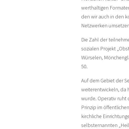
werthaltigen Formate
den wir auch in den 
Netzwerken umsetzen
Die Zahl der teilneh
sozialen Projekt „Obs
Würselen, Mönchenglad
50.
Auf dem Gebiet der Se
weiterentwickeln, da h
wurde. Operativ ruht
Prinzip im öffentliche
kirchliche Einrichtu
selbsternannten „Heile