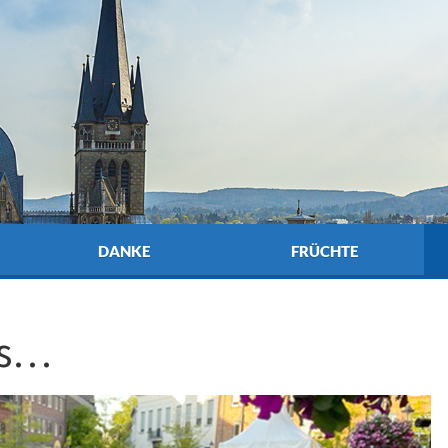
DANKE
FRÜCHTE
es…