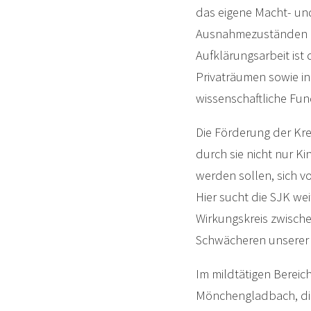
das eigene Macht- und
Ausnahmezuständen be
Aufklärungsarbeit ist
Privaträumen sowie i
wissenschaftliche Fun
Die Förderung der Krea
durch sie nicht nur K
werden sollen, sich v
Hier sucht die SJK we
Wirkungskreis zwisch
Schwächeren unserer G
Im mildtätigen Bereic
Mönchengladbach, die 