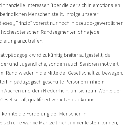
 finanzielle Interessen über die der sich in emotionalen
findlichen Menschen stellt. Infolge unserer
 dieses „Prinzip“ vorerst nur noch in pseudo-gewerblichen
n hochesoterischen Randsegmenten ohne jede
dierung anzutreffen.
tivpädagogik wird zukünftig breiter aufgestellt, da
inder und Jugendliche, sondern auch Senioren motiviert
om Rand wieder in die Mitte der Gesellschaft zu bewegen.
iterhin pädagogisch geschulte Personen in ihrem
en Aachen und dem Niederrhein, um sich zum Wohle der
esellschaft qualifiziert vernetzen zu können.
h konnte die Förderung der Menschen in
sich eine warme Mahlzeit nicht immer leisten können,