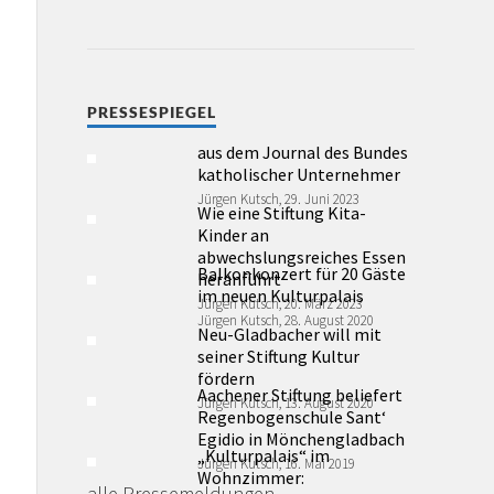
PRESSESPIEGEL
aus dem Journal des Bundes
katholischer Unternehmer
Jürgen Kutsch, 29. Juni 2023
Wie eine Stiftung Kita-
Kinder an
abwechslungsreiches Essen
Balkonkonzert für 20 Gäste
heranführt
im neuen Kulturpalais
Jürgen Kutsch, 20. März 2023
Jürgen Kutsch, 28. August 2020
Neu-Gladbacher will mit
seiner Stiftung Kultur
fördern
Aachener Stiftung beliefert
Jürgen Kutsch, 13. August 2020
Regenbogenschule Sant‘
Egidio in Mönchengladbach
„Kulturpalais“ im
Jürgen Kutsch, 16. Mai 2019
Wohnzimmer:
alle Pressemeldungen