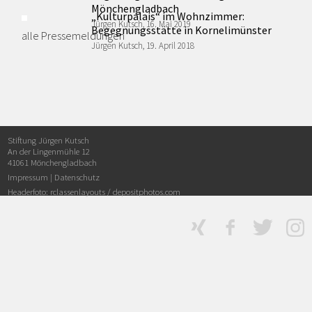
Mönchengladbach
„Kulturpalais“ im Wohnzimmer:
Jürgen Kutsch, 16. Mai 2019
Begegnungsstätte in Kornelimünster
alle Pressemeldungen
Jürgen Kutsch, 19. April 2018
Stiftung Jürgen Kutsch
An der Lingenmühle 12
41061 Mönchengladbach
Impressum
|
Datenschutz
Headerfoto: rclassenlayouts /
depositphotos.com