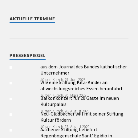
AKTUELLE TERMINE
PRESSESPIEGEL
aus dem Journal des Bundes katholischer
Unternehmer
Jürgen Kutsch, 29. Juni 2023
Wie eine Stiftung Kita-Kinder an
abwechslungsreiches Essen heranführt
Jürgen Kutsch, 20. März 2023
Balkonkonzert für 20 Gäste im neuen
Kulturpalais
Jürgen Kutsch, 28. August 2020
Neu-Gladbacher will mit seiner Stiftung
Kultur fördern
Jürgen Kutsch, 13. August 2020
Aachener Stiftung beliefert
Regenbogenschule Sant‘ Egidio in