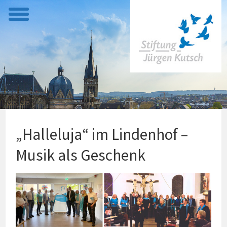
t
o
g
g
l
e
m
e
„Halleluja“ im Lindenhof –
n
u
Musik als Geschenk