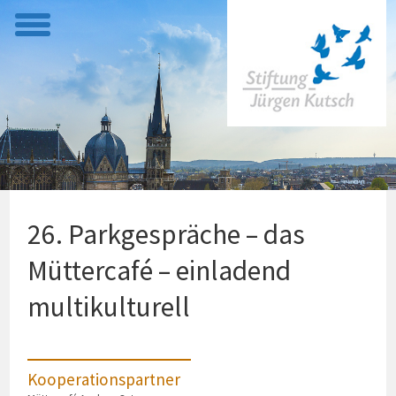
t
o
g
g
l
e
m
e
26. Parkgespräche – das
n
u
Müttercafé – einladend
multikulturell
Kooperationspartner