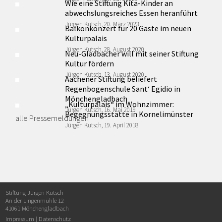
Wie eine Stiftung Kita-Kinder an
abwechslungsreiches Essen heranführt
Jürgen Kutsch, 20. März 2023
Balkonkonzert für 20 Gäste im neuen
Kulturpalais
Jürgen Kutsch, 28. August 2020
Neu-Gladbacher will mit seiner Stiftung
Kultur fördern
Jürgen Kutsch, 13. August 2020
Aachener Stiftung beliefert
Regenbogenschule Sant‘ Egidio in
Mönchengladbach
„Kulturpalais“ im Wohnzimmer:
Jürgen Kutsch, 16. Mai 2019
Begegnungsstätte in Kornelimünster
alle Pressemeldungen
Jürgen Kutsch, 19. April 2018
Stiftung Jürgen Kutsch
An der Lingenmühle 12
41061 Mönchengladbach
Impressum
|
Datenschutz