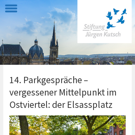
t
o
g
g
l
e
m
e
14. Parkgespräche –
n
u
vergessener Mittelpunkt im
Ostviertel: der Elsassplatz