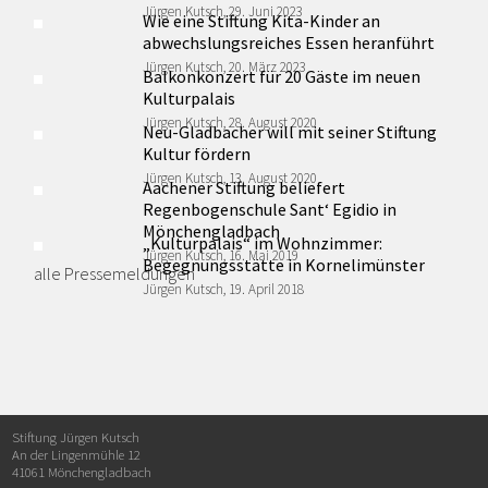
Jürgen Kutsch, 29. Juni 2023
Wie eine Stiftung Kita-Kinder an
abwechslungsreiches Essen heranführt
Jürgen Kutsch, 20. März 2023
Balkonkonzert für 20 Gäste im neuen
Kulturpalais
Jürgen Kutsch, 28. August 2020
Neu-Gladbacher will mit seiner Stiftung
Kultur fördern
Jürgen Kutsch, 13. August 2020
Aachener Stiftung beliefert
Regenbogenschule Sant‘ Egidio in
Mönchengladbach
„Kulturpalais“ im Wohnzimmer:
Jürgen Kutsch, 16. Mai 2019
Begegnungsstätte in Kornelimünster
alle Pressemeldungen
Jürgen Kutsch, 19. April 2018
Stiftung Jürgen Kutsch
An der Lingenmühle 12
41061 Mönchengladbach